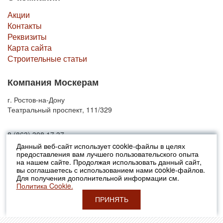
Акции
Контакты
Реквизиты
Карта сайта
Строительные статьи
Компания Москерам
г. Ростов-на-Дону
Театральный проспект, 111/329
8 (863) 308 17 37
Данный веб-сайт использует cookie-файлы в целях
предоставления вам лучшего пользовательского опыта
© 2010-2026 Москерам
на нашем сайте. Продолжая использовать данный сайт,
Указанные на сайте цены не являются публичной офертой (ст.435 ГК
вы соглашаетесь с использованием нами cookie-файлов.
РФ).
Для получения дополнительной информации см.
Стоимость и наличие товара просьба уточнять в офисах продаж....
Политика Cookie.
ПРИНЯТЬ