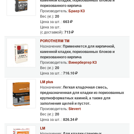
каменной кладки, поризованных блоков и
поризованного кирпича
Производитель:
Браер КЗ
Вес (кг.):
20
Цена за шт. :
663
Цена за шт.
(с доставкой):
713
POROTHERM TM
Назначение:
Применяется для кирпичной,
каменной кладки, поризованных блоков и
поризованного кирпича
Производитель:
Винербергер КЗ
Вес (кг.):
20
Цена за шт. :
716.10
LM plus
Назначение:
Легкая кладочная смесь,
предназначенная для кладки из поризованных
крупноформатных камней, а также для
заполнения щелей и пустот.
Производитель:
Sievert
Вес (кг.):
20
Цена за шт. :
826.34
LM
Назначение:
Для кладки стеновых