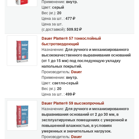
Применение:
внутр.
Цвет:
серый
Вес (кг.):
20
Цена за шт. :
477
Цена за шт.
(с доставкой):
509.92
Dauer Platter® 57 тонкослойный
быстротвердеющий
Назначение:
Для ручного и механизированного
высококачественного выравнивания оснований
(от 1 до 15 мм) под последующую укладку
напольных покрытий.
Производитель:
Dauer
Применение:
внутр.
Цвет:
светло-серый
Вес (кг.):
20
Цена за шт. :
499
Dauer Platter® 59 высокопрочный
Назначение:
Для ручного и механизированного
выравнивания оснований от 2 до 30 мм, в
эксплуатируемых помещениях с умеренной и
повышенной влажностью, в условиях
умеренных и значительных нагрузок.
Производитель:
Dauer