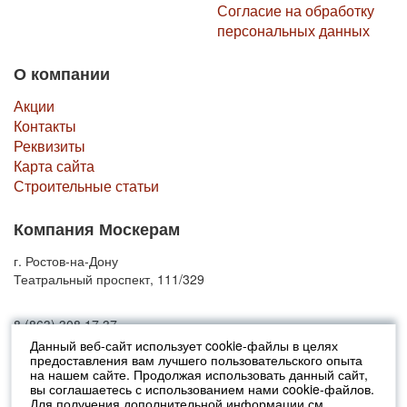
Согласие на обработку
персональных данных
О компании
Акции
Контакты
Реквизиты
Карта сайта
Строительные статьи
Компания Москерам
г. Ростов-на-Дону
Театральный проспект, 111/329
8 (863) 308 17 37
Данный веб-сайт использует cookie-файлы в целях
предоставления вам лучшего пользовательского опыта
© 2010-2026 Москерам
на нашем сайте. Продолжая использовать данный сайт,
Указанные на сайте цены не являются публичной офертой (ст.435 ГК
вы соглашаетесь с использованием нами cookie-файлов.
РФ).
Для получения дополнительной информации см.