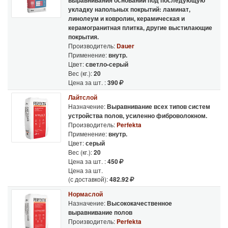
выравнивания оснований под последующую
укладку напольных покрытий: ламинат,
линолеум и ковролин, керамическая и
керамогранитная плитка, другие выстилающие
покрытия.
Производитель:
Dauer
Применение:
внутр.
Цвет:
светло-серый
Вес (кг.):
20
Цена за шт. :
390
Лайтслой
Назначение:
Выравнивание всех типов систем
устройства полов, усиленно фиброволокном.
Производитель:
Perfekta
Применение:
внутр.
Цвет:
серый
Вес (кг.):
20
Цена за шт. :
450
Цена за шт.
(с доставкой):
482.92
Нормаслой
Назначение:
Высококачественное
выравнивание полов
Производитель:
Perfekta