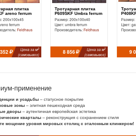
Тротуарная плитка
Тротуарная плитка
F areno ferrum
P609SKF Umbra ferrum
P408KF
: 200x100x45
Размер: 200x100x40
Размер:
areno ferrum
Цвет: umbra ferrum
Цвет: ga
водитель:
Feldhaus
Производитель:
Feldhaus
Произво
2
2
Цена за м
Цена за м
 352
8 856
9 
(самовывоз)
(самовывоз)
иум-применение
денции и усадьбы
– статусное покрытие
ковые зоны
– элитная пешеходная среда
ые дворы
– аутентичная европейская эстетика
рические кварталы
– реконструкция с сохранением стиля
те мощение уровня мировых столиц с эталонным клинкером!