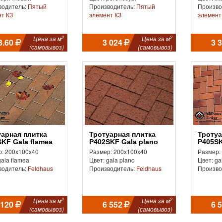
водитель:
Пятый
Производитель:
Пятый
Произво
т КЗ
элемент КЗ
элемент
2
2
Цена за м
Цена за м
3.60
3 024
3 
(самовывоз)
(самовывоз)
Тротуарная плитка
Тротуарная плитка
KF Gala flamea
P402SKF Gala plano
P405SK
: 200x100x40
Размер: 200x100x40
Размер:
gala flamea
Цвет: gala plano
Цвет: ga
водитель:
Feldhaus
Производитель:
Feldhaus
Произво
2
2
Цена за м
Цена за м
 120
6 552
6 
(самовывоз)
(самовывоз)