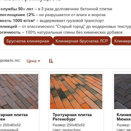
 службы 50+ лет
– в 3 раза долговечнее бетонной плитки
поглощение ≤2%
– не разрушается от влаги и мороза
ость 1000 кг/см²
– выдерживает грузовой транспорт
оллекций
– от классического "Старый город" до модерновых тексту
огичность
– 100% натуральные глины без химических добавок
Брусчатка клинкерная
Клинкерная брусчатка ЛСР
Клинкер
ровать по:
Цена
Тротуарная плитка
Клинкерная плитка
ен
Регенсбург
Мюнхе
: 250x80x52
Размер: 250x80x52
Размер:
коричневый
Цвет: регенсбург
Цвет: м