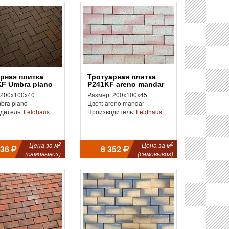
Тротуарная плитка
F Umbra plano
P241KF areno mandar
 200x100x40
Размер: 200x100x45
bra plano
Цвет: areno mandar
дитель:
Feldhaus
Производитель:
Feldhaus
2
2
Цена за м
Цена за м
136
8 352
(самовывоз)
(самовывоз)