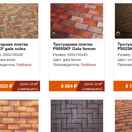
Тротуарная плитка
Тротуарная плитка
F gala solea
P409SKF Gala ferrum
P502SK
: 200x100x45
Размер: 200x100x40
Размер:
gala solea
Цвет: gala ferrum
Цвет: um
водитель:
Feldhaus
Производитель:
Feldhaus
Произво
2
2
Цена за м
Цена за м
 920
8 064
8 
(самовывоз)
(самовывоз)