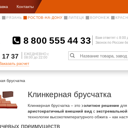
авка
Контакты
А
РЯЗАНЬ
РОСТОВ-НА-ДОНУ
ЛИПЕЦК
ВОРОНЕЖ
КРАС
8 800 555 44 33
Вам ответят c 8:00 
Звонок по России 
А
ЕЖЕДНЕВНО с
 17 37
08:00 до 22:00
Заказать расчет
ая брусчатка
Клинкерная брусчатка
Клинкерная брусчатка – это
>элитное решение
для 
аристократичный внешний вид
с
экстремальной
технологии высокотемпературного обжига – как нас
ючевых преимуществ