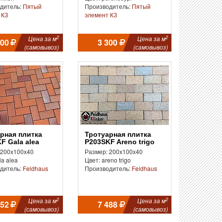
дитель:
Пятый
Производитель:
Пятый
 КЗ
элемент КЗ
2
2
Цена за м
Цена за м
300
3 300
(самовывоз)
(самовывоз)
Тротуарная плитка
F Gala alea
P203SKF Areno trigo
 200x100x40
Размер: 200x100x40
la alea
Цвет: areno trigo
дитель:
Feldhaus
Производитель:
Feldhaus
2
2
Цена за м
Цена за м
552
7 488
(самовывоз)
(самовывоз)