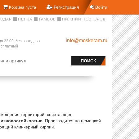
Регистрация
Войти
Корзина пуста
НОДАР
ПЕНЗА
ТАМБОВ
НИЖНИЙ НОВГОРОД
info@moskeram.ru
до 22:00, без выходных
бесплатный
мощения территорий, сочетающее
 износостойкостью
. Производится по немецкой
тоящий клинкерный кирпич.