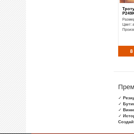
Тротуарная плитка
P249K
Размер
Цвет: 
Произ
8
Прем
✓
Рези
✓
Бути
✓
Винн
✓
Исто
Создай