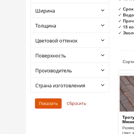
✓
Срок
Ширина
✓
Водо
✓
Прочн
Толщина
✓
15 к
✓
Экол
Цветовой оттенок
Поверхность
Сорти
Производитель
Страна изготовления
Тротуарная плитка
Мюнх
Размер
Цвет: 