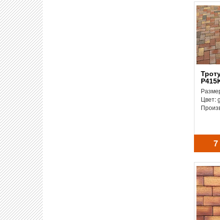
Тротуарная плитка
P415K
Размер
Цвет: 
Произ
7