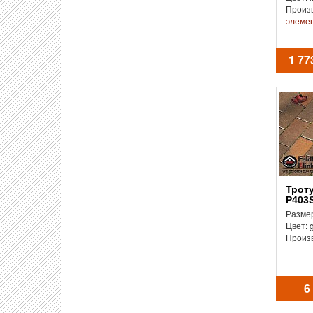
Произ
элемен
1 77
Тротуарная плитка
P403S
Размер
Цвет: 
Произ
6