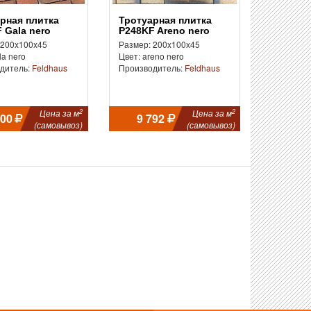
Тротуарная плитка
 Gala nero
P248KF Areno nero
 200x100x45
Размер: 200x100x45
la nero
Цвет: areno nero
дитель:
Feldhaus
Производитель:
Feldhaus
2
2
Цена за м
Цена за м
000
9 792
(самовывоз)
(самовывоз)