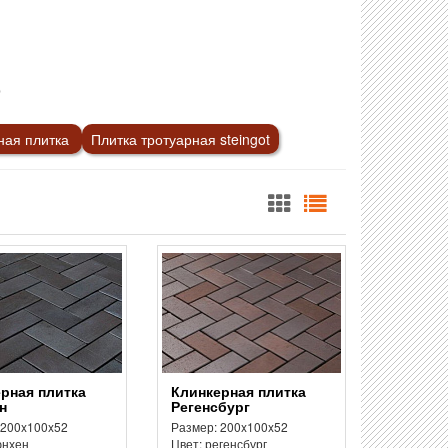
р
ная плитка
Плитка тротуарная steingot
Клинкерная плитка
н
Регенсбург
 200x100x52
Размер: 200x100x52
юнхен
Цвет: регенсбург