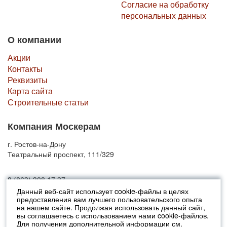
Согласие на обработку
персональных данных
О компании
Акции
Контакты
Реквизиты
Карта сайта
Строительные статьи
Компания Москерам
г. Ростов-на-Дону
Театральный проспект, 111/329
8 (863) 308 17 37
Данный веб-сайт использует cookie-файлы в целях
предоставления вам лучшего пользовательского опыта
© 2010-2026 Москерам
на нашем сайте. Продолжая использовать данный сайт,
Указанные на сайте цены не являются публичной офертой (ст.435 ГК
вы соглашаетесь с использованием нами cookie-файлов.
РФ).
Для получения дополнительной информации см.
Стоимость и наличие товара просьба уточнять в офисах продаж....