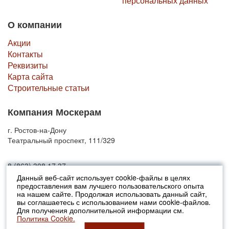
персональных данных
О компании
Акции
Контакты
Реквизиты
Карта сайта
Строительные статьи
Компания Москерам
г. Ростов-на-Дону
Театральный проспект, 111/329
8 (863) 308 17 37
Данный веб-сайт использует cookie-файлы в целях
предоставления вам лучшего пользовательского опыта
© 2010-2026 Москерам
на нашем сайте. Продолжая использовать данный сайт,
Указанные на сайте цены не являются публичной офертой (ст.435 ГК
вы соглашаетесь с использованием нами cookie-файлов.
РФ).
Для получения дополнительной информации см.
Стоимость и наличие товара просьба уточнять в офисах продаж....
Политика Cookie.