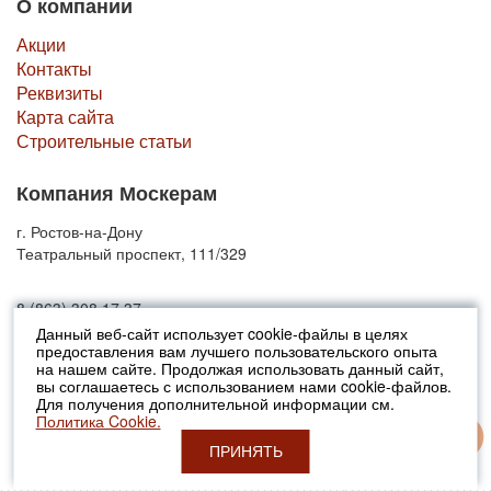
О компании
Акции
Контакты
Реквизиты
Карта сайта
Строительные статьи
Компания Москерам
г. Ростов-на-Дону
Театральный проспект, 111/329
8 (863) 308 17 37
Данный веб-сайт использует cookie-файлы в целях
предоставления вам лучшего пользовательского опыта
© 2010-2026 Москерам
на нашем сайте. Продолжая использовать данный сайт,
Указанные на сайте цены не являются публичной офертой (ст.435 ГК
вы соглашаетесь с использованием нами cookie-файлов.
РФ).
Для получения дополнительной информации см.
Стоимость и наличие товара просьба уточнять в офисах продаж....
Политика Cookie.
ПРИНЯТЬ