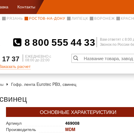
авка
Контакты
А
РЯЗАНЬ
РОСТОВ-НА-ДОНУ
ЛИПЕЦК
ВОРОНЕЖ
КРАС
8 800 555 44 33
Вам ответят c 8:00 
Звонок по России 
А
ЕЖЕДНЕВНО с
 17 37
08:00 до 22:00
Заказать расчет
Гофр. лента Eurotec PB3, свинец
ары
 свинец
ОСНОВНЫЕ ХАРАКТЕРИСТИКИ
Артикул
469008
Производитель
MDM