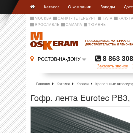
Каталог
О компании
Заводы
Дост
МОСКВА
САНКТ-ПЕТЕРБУРГ
ТУЛА
КАЛУГ
ЯРОСЛАВЛЬ
САМАРА
ТЮМЕНЬ
НЕОБХОДИМЫЕ МАТЕРИАЛЫ
ДЛЯ СТРОИТЕЛЬСТВА И РЕМОНТ
8 863 308
РОСТОВ-НА-ДОНУ
Заказать звонок
Главная
Каталог
Кровля
Кровельные аксессу
Гофр. лента Eurotec PB3,