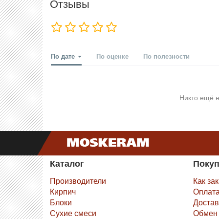
Отзывы
По дате
По оценке
По полезности
Никто ещё н
Каталог
Поку
Производители
Как за
Кирпич
Оплат
Блоки
Достав
Сухие смеси
Обмен 