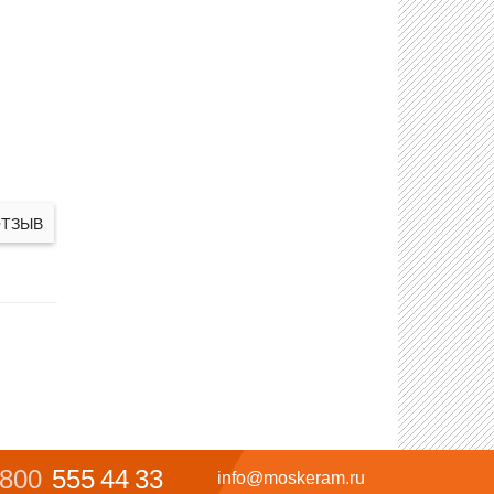
ОТЗЫВ
 800
555 44 33
info@moskeram.ru