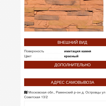
ВНЕШНИЙ ВИД
Поверхность
имитация камня
Цвет
красный
ДОПОЛНИТЕЛЬНО
АДРЕС САМОВЫВОЗА
Московская обл., Раменский р-он д. Островцы ул
Советская 13/2