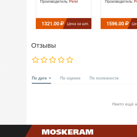
Производитель:
Perel
Производитель:
P
1321.00
1596.00
Цена за шт.
Це
Отзывы
По дате
По оценке
По полезности
Никто ещё н