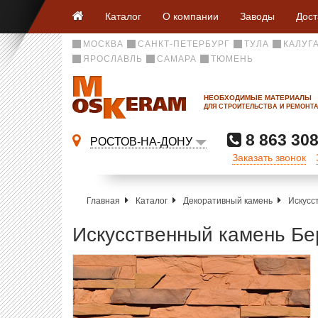
Каталог
О компании
Заводы
Дост
МОСКВА
САНКТ-ПЕТЕРБУРГ
ТУЛА
КАЛУГ
ЯРОСЛАВЛЬ
САМАРА
ТЮМЕНЬ
НЕОБХОДИМЫЕ МАТЕРИАЛЫ
ДЛЯ СТРОИТЕЛЬСТВА И РЕМОНТ
8 863 308
РОСТОВ-НА-ДОНУ
Заказать звонок
Главная
Каталог
Декоративный камень
Искусс
Искусственный камень Бе