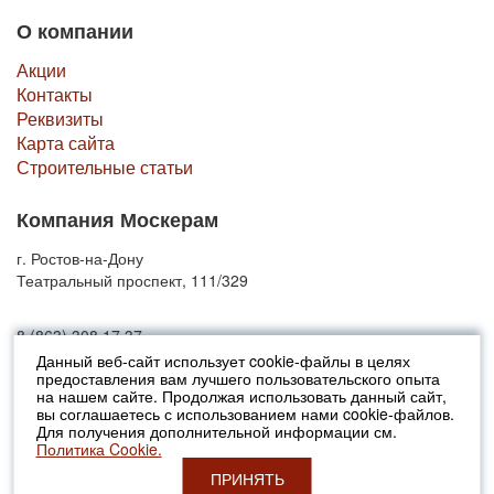
О компании
Акции
Контакты
Реквизиты
Карта сайта
Строительные статьи
Компания Москерам
г. Ростов-на-Дону
Театральный проспект, 111/329
8 (863) 308 17 37
Данный веб-сайт использует cookie-файлы в целях
предоставления вам лучшего пользовательского опыта
© 2010-2026 Москерам
на нашем сайте. Продолжая использовать данный сайт,
Указанные на сайте цены не являются публичной офертой (ст.435 ГК
вы соглашаетесь с использованием нами cookie-файлов.
РФ).
Для получения дополнительной информации см.
Стоимость и наличие товара просьба уточнять в офисах продаж....
Политика Cookie.
ПРИНЯТЬ