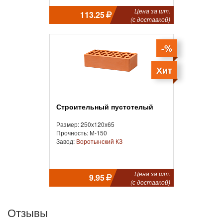
Цена за шт.
113.25
(с доставкой)
-%
Хит
Строительный пустотелый
Размер: 250x120x65
Прочность: М-150
Завод:
Воротынский КЗ
Цена за шт.
9.95
(с доставкой)
Отзывы