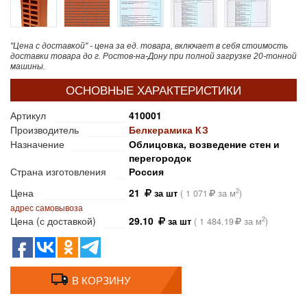
"Цена с доставкой" - цена за ед. товара, включает в себя стоимость
доставки товара до г. Ростов-на-Дону при полной загрузке 20-тонной
машины.
ОСНОВНЫЕ ХАРАКТЕРИСТИКИ
Артикул
410001
Производитель
Белкерамика КЗ
Назначение
Облицовка, возведение стен и
перегородок
Страна изготовления
Россия
Цена
21
2
за шт
(
1 071
за м
)
адрес самовывоза
Цена (с доставкой)
29.10
2
за шт
(
1 484.19
за м
)
В КОРЗИНУ