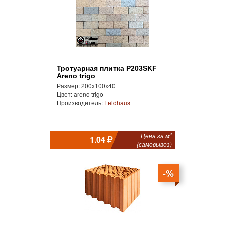
Тротуарная плитка P203SKF
Areno trigo
Размер: 200x100x40
Цвет: areno trigo
Производитель:
Feldhaus
2
Цена за м
1.04
(самовывоз)
-%