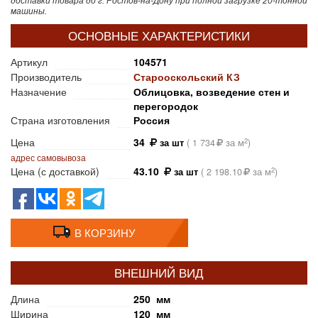
доставки товара до г. Ростов-на-Дону при полной загрузке 20-тонной
машины.
ОСНОВНЫЕ ХАРАКТЕРИСТИКИ
Артикул
104571
Производитель
Старооскольский КЗ
Назначение
Облицовка, возведение стен и
перегородок
Страна изготовления
Россия
Цена
34
2
за шт
(
1 734
за м
)
адрес самовывоза
Цена (с доставкой)
43.10
2
за шт
(
2 198.10
за м
)
В КОРЗИНУ
ВНЕШНИЙ ВИД
Длина
250 мм
Ширина
120 мм