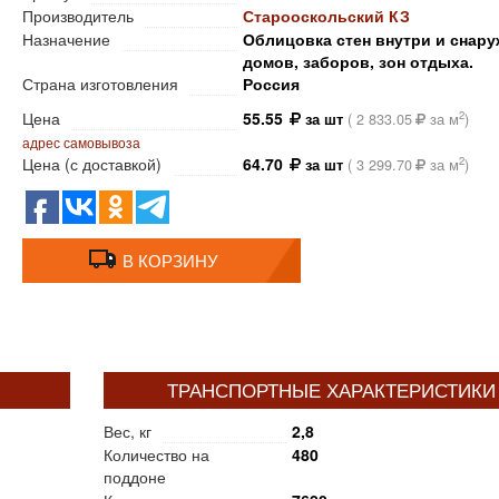
Производитель
Старооскольский КЗ
Назначение
Облицовка стен внутри и снару
домов, заборов, зон отдыха.
Страна изготовления
Россия
Цена
55.55
2
за шт
(
2 833.05
за м
)
адрес самовывоза
Цена (с доставкой)
64.70
2
за шт
(
3 299.70
за м
)
В КОРЗИНУ
ТРАНСПОРТНЫЕ ХАРАКТЕРИСТИКИ
Вес, кг
2,8
Количество на
480
поддоне