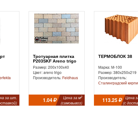
арт
Тротуарная плитка
ТЕРМОБЛОК 38
P203SKF Areno trigo
Размер: 200x100x40
Марка: М-100
Цвет: areno trigo
Размер: 380x250x219
erfekta
Производитель:
Feldhaus
Производитель:
Сталинградский кирпи
2
на за шт.
Цена за м
Цена з
1.04
113.25
оставкой)
(самовывоз)
(с доста