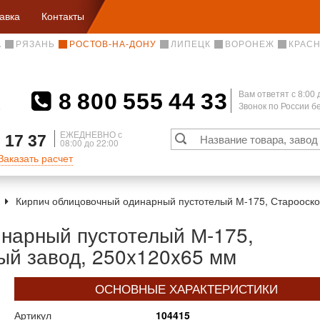
авка
Контакты
А
РЯЗАНЬ
РОСТОВ-НА-ДОНУ
ЛИПЕЦК
ВОРОНЕЖ
КРАС
8 800 555 44 33
Вам ответят c 8:00 
Звонок по России 
А
ЕЖЕДНЕВНО с
 17 37
08:00 до 22:00
Заказать расчет
Кирпич облицовочный одинарный пустотелый М-175, Старооско
нарный пустотелый М-175,
ый завод, 250x120x65 мм
ОСНОВНЫЕ ХАРАКТЕРИСТИКИ
Артикул
104415