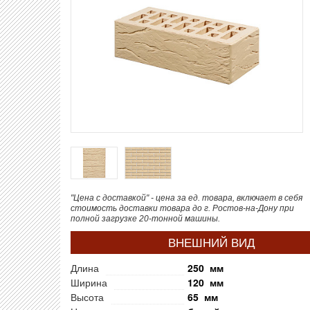
"Цена с доставкой" - цена за ед. товара, включает в себя
стоимость доставки товара до г. Ростов-на-Дону при
полной загрузке 20-тонной машины.
ВНЕШНИЙ ВИД
Длина
250 мм
Ширина
120 мм
Высота
65 мм