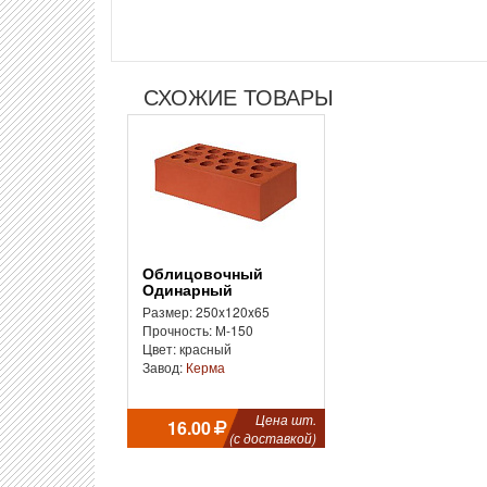
СХОЖИЕ ТОВАРЫ
Облицовочный
Одинарный
Размер: 250x120x65
Прочность: М-150
Цвет: красный
Завод:
Керма
Цена шт.
16.00
(с доставкой)