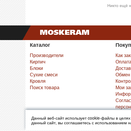
Никто ещё н
Каталог
Поку
Производители
Как за
Кирпич
Оплат
Блоки
Достав
Сухие смеси
Обмен 
Кровля
Контро
Поиск товара
Мои за
Инфор
Соглас
персон
Данный веб-сайт использует cookie-файлы в целя
© 2010-2026 Москерам
Указанные на сайте цены 
данный сайт, вы соглашаетесь с использованием 
Стоимость и наличие това