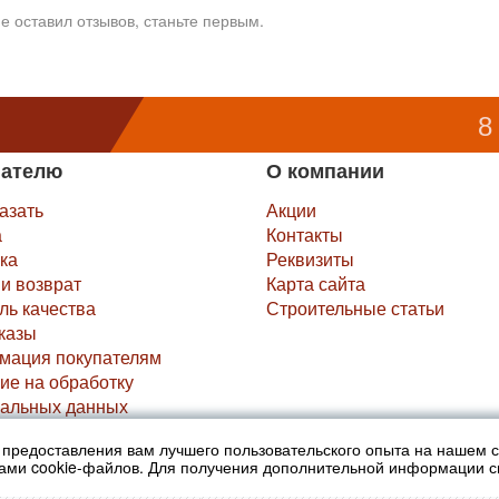
е оставил отзывов, станьте первым.
8
пателю
О компании
казать
Акции
а
Контакты
ка
Реквизиты
и возврат
Карта сайта
ль качества
Строительные статьи
казы
мация покупателям
ие на обработку
альных данных
х предоставления вам лучшего пользовательского опыта на нашем 
не являются публичной офертой (ст.435 ГК РФ).
нами cookie-файлов. Для получения дополнительной информации 
ра просьба уточнять в офисах продаж....