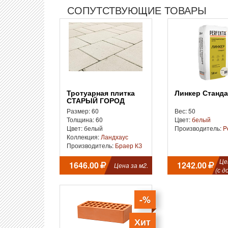
СОПУТСТВУЮЩИЕ ТОВАРЫ
Тротуарная плитка
Линкер Станд
СТАРЫЙ ГОРОД
«ЛАНДХАУС»
Размер: 60
Вес: 50
Толщина: 60
Цвет:
белый
Цвет: белый
Производитель:
P
Коллекция:
Ландхаус
Производитель:
Браер КЗ
Це
1646.00
1242.00
Цена за м2.
(с д
-%
Хит