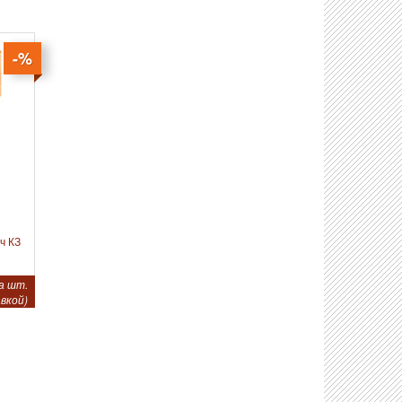
-%
ч КЗ
а шт.
вкой)