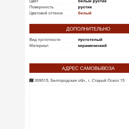
Цвет
белый рустик
Поверхность
рустик
Цветовой оттенок
белый
ДОПОЛНИТЕЛЬНО
Вид пустотности
пустотелый
Материал
керамический
АДРЕС САМОВЫВОЗА
309515, Белгородская обл., г. Старый Оскол 15