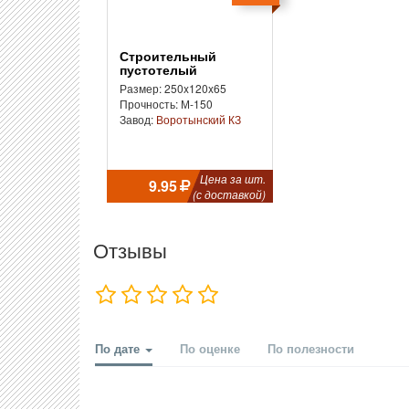
Строительный
пустотелый
Размер: 250x120x65
Прочность: М-150
Завод:
Воротынский КЗ
Цена за шт.
9.95
(с доставкой)
Отзывы
По дате
По оценке
По полезности