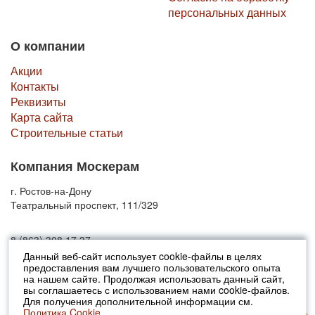
персональных данных
О компании
Акции
Контакты
Реквизиты
Карта сайта
Строительные статьи
Компания Москерам
г. Ростов-на-Дону
Театральный проспект, 111/329
8 (863) 308 17 37
Данный веб-сайт использует cookie-файлы в целях
предоставления вам лучшего пользовательского опыта
© 2010-2026 Москерам
на нашем сайте. Продолжая использовать данный сайт,
Указанные на сайте цены не являются публичной офертой (ст.435 ГК
вы соглашаетесь с использованием нами cookie-файлов.
РФ).
Для получения дополнительной информации см.
Стоимость и наличие товара просьба уточнять в офисах продаж....
Политика Cookie.