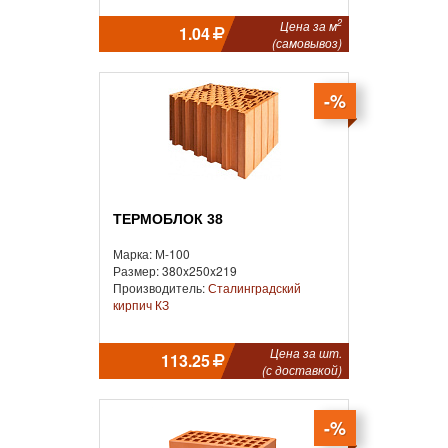
2
Цена за м
1.04
(самовывоз)
-%
ТЕРМОБЛОК 38
Марка: М-100
Размер: 380x250x219
Производитель:
Сталинградский
кирпич КЗ
Цена за шт.
113.25
(с доставкой)
-%