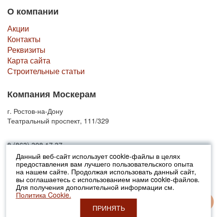
О компании
Акции
Контакты
Реквизиты
Карта сайта
Строительные статьи
Компания Москерам
г. Ростов-на-Дону
Театральный проспект, 111/329
8 (863) 308 17 37
Данный веб-сайт использует cookie-файлы в целях
предоставления вам лучшего пользовательского опыта
© 2010-2026 Москерам
на нашем сайте. Продолжая использовать данный сайт,
Указанные на сайте цены не являются публичной офертой (ст.435 ГК
вы соглашаетесь с использованием нами cookie-файлов.
РФ).
Для получения дополнительной информации см.
Стоимость и наличие товара просьба уточнять в офисах продаж....
Политика Cookie.
ПРИНЯТЬ