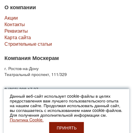
О компании
Акции
Контакты
Реквизиты
Карта сайта
Строительные статьи
Компания Москерам
г. Ростов-на-Дону
Театральный проспект, 111/329
8 (863) 308 17 37
Данный веб-сайт использует cookie-файлы в целях
предоставления вам лучшего пользовательского опыта
© 2010-2026 Москерам
на нашем сайте. Продолжая использовать данный сайт,
Указанные на сайте цены не являются публичной офертой (ст.435 ГК
вы соглашаетесь с использованием нами cookie-файлов.
РФ).
Для получения дополнительной информации см.
Стоимость и наличие товара просьба уточнять в офисах продаж....
Политика Cookie.
ПРИНЯТЬ