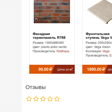
Фасадная
Фронтальная
термопанель R788
ступень Vega V
planto ardor venito
Размер: 1000x680x60
Размер: 330x330x
Цвет: planto ardor venito
Цвет: Vega Vision
Производитель:
Feldhaus
Коллекция:
Vega
Производитель:
E
90.00
1890.00
2
Цена за м
Це
Отзывы