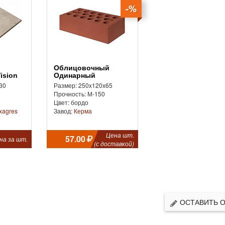
-%
Облицовочный
ision
Одинарный
30
Размер: 250x120x65
Прочность: М-150
Цвет: бордо
xagres
Завод:
Керма
Цена шт.
57.00
на за шт.
(с доставкой)
ОСТАВИТЬ 