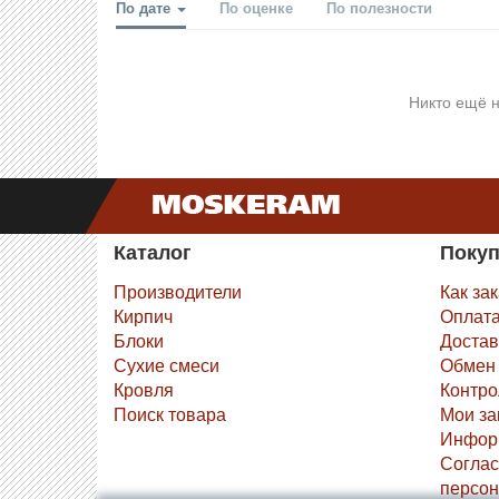
По дате
По оценке
По полезности
Никто ещё н
Каталог
Поку
Производители
Как за
Кирпич
Оплат
Блоки
Достав
Сухие смеси
Обмен 
Кровля
Контро
Поиск товара
Мои за
Инфор
Соглас
персон