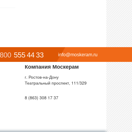
 800
555 44 33
info@moskeram.ru
Компания Москерам
г. Ростов-на-Дону
Театральный проспект, 111/329
8 (863) 308 17 37