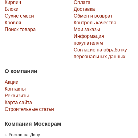
Кирпич
Оплата
Компания является обладателем американской лицензии
Блоки
Доставка
Eldordao Stone.
Сухие смеси
Обмен и возврат
Стоит также отметить что продукция марки “ЭКОЛИТ”
Кровля
Контроль качества
экологична, устойчива к огню и иным температурным и
Поиск товара
Мои заказы
климатическим воздействиям.
Информация
покупателям
Такой декоративный камень очень прост в монтаже,
Согласие на обработку
универсален в эксплуатации и очень долговечен.
персональных данных
О компании
Акции
Контакты
Реквизиты
Карта сайта
Строительные статьи
Компания Москерам
г. Ростов-на-Дону