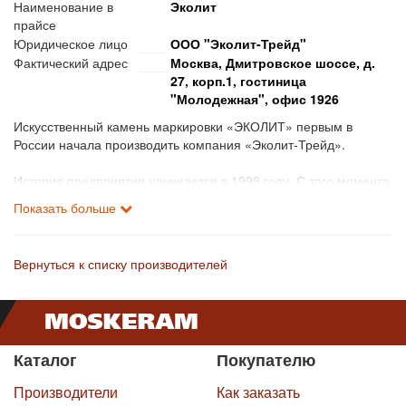
Наименование в
Эколит
прайсе
Юридическое лицо
ООО "Эколит-Трейд"
Фактический адрес
Москва, Дмитровское шоссе, д.
27, корп.1, гостиница
"Молодежная", офис 1926
Искусственный камень маркировки «ЭКОЛИТ» первым в
России начала производить компания «Эколит-Трейд».
История предприятия начинается в 1998 году. С того момента
и до наших дней компания доросла до крупнейшего
Показать больше
производителя декоративного, искусственного и
облицовочного камня.
Вернуться к списку производителей
«Эколит-Трейд» постоянно совершенствует свое
производство, заимствует опыт западных партнеров, а также
внедряет собственные новшества и постоянно работает над
повышением качества выпускаемой продукции.
На сегодняшний день фирма выпускает более семидесяти
Каталог
Покупателю
видов декоративного камня и более сорока видов элементов
ландшафта и декора.
Производители
Как заказать