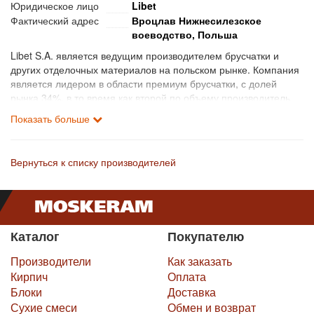
Юридическое лицо
Libet
Фактический адрес
Вроцлав Нижнесилезское
воеводство, Польша
Libet S.A. является ведущим производителем брусчатки и
других отделочных материалов на польском рынке. Компания
является лидером в области премиум брусчатки, с долей
рынка 34%, в то время как второй по объему производитель
на рынке брусчатки в целом имеет долю рынка около 22%.
Показать больше
Продукты секции премиум ориентированны в основном на
частных лиц. Компания также предлагает патио плиты линии
Libet Impressio, каменные плиты линии Libet Патио и
Вернуться к списку производителей
промышленные товары, в том числе бордюры, бетонные кубы
и плиты, ажурные панели.
Компания имеет 15 заводов и 26 производственных линий.
Суммарная мощность всех заводов составляет около 14 млн
Каталог
Покупателю
кв.м в год (на основе
стандартной брусчатки). Промышленные предприятия Libet
Производители
Как заказать
отличаются высоким уровнем автоматизации производства.
Кирпич
Оплата
Группа производит свою продукцию на основе современных
Блоки
Доставка
технологий, высококачественного сырья и сохраняет
Сухие смеси
Обмен и возврат
исключительное внимание на безопасность, обеспечивая при