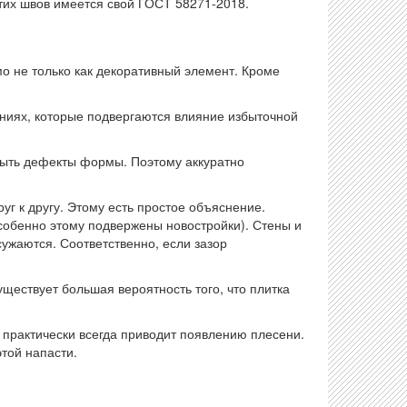
этих швов имеется свой ГОСТ 58271-2018.
 не только как декоративный элемент. Кроме
ениях, которые подвергаются влияние избыточной
 быть дефекты формы. Поэтому аккуратно
руг к другу. Этому есть простое объяснение.
особенно этому подвержены новостройки). Стены и
ужаются. Соответственно, если зазор
уществует большая вероятность того, что плитка
 практически всегда приводит появлению плесени.
ть этой напасти.