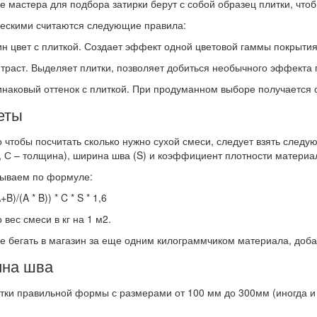
 мастера для подбора затирки берут с собой образец плитки, чтоб
ескими считаются следующие правила:
цвет с плиткой. Создает эффект одной цветовой гаммы покрытия
аст. Выделяет плитки, позволяет добиться необычного эффекта 
ковый оттенок с плиткой. При продуманном выборе получается с
еты
о чтобы посчитать сколько нужно сухой смеси, следует взять следу
 С – толщина), ширина шва (S) и коэффициент плотности материал
тываем по формуле:
+B)/(A * B)) * C * S * 1,6
 вес смеси в кг на 1 м2.
е бегать в магазин за еще одним килограммчиком материала, доба
ина шва
тки правильной формы с размерами от 100 мм до 300мм (иногда и