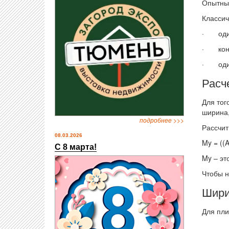
Опытные
Классич
· один 
· контр
· одина
Расч
Для тог
ширина,
подробнее >>>
Рассчи
08.03.2026
My = ((A
С 8 марта!
My – это
Чтобы н
Шир
Для пли