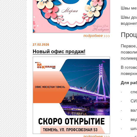
Швы меж
Швы дол
водоне
Проц
подробнее >>>
Первое,
27.02.2026
позволи
Новый офис продаж!
полимер
В готов
поверхн
Для ра
· спец
· СИЗ (
· вал
· вед
· шпа
подробнее >>>