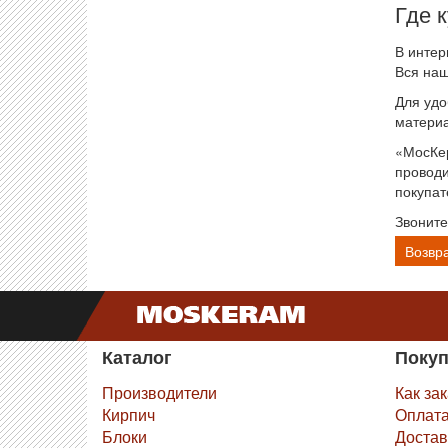
Где 
В интер
Вся наш
Для удо
материа
«МосКер
проводи
покупат
Звоните
Возвра
Каталог
Поку
Производители
Как за
Кирпич
Оплат
Блоки
Достав