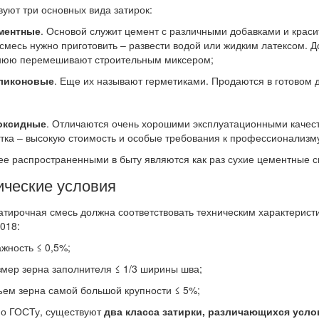
уют три основных вида затирок:
ментные
. Основой служит цемент с различными добавками и краси
смесь нужно приготовить – развести водой или жидким латексом. 
нюю перемешивают строительным миксером;
ликоновые
. Еще их называют герметиками. Продаются в готовом 
оксидные
. Отличаются очень хорошими эксплуатационными качест
тка – высокую стоимость и особые требования к профессионализм
е распространенными в быту являются как раз сухие цементные с
ические условия
атирочная смесь должна соответствовать техническим характерис
018:
ность ≤ 0,5%;
ер зерна заполнителя ≤ 1/3 ширины шва;
м зерна самой большой крупности ≤ 5%;
но ГОСТу, существуют
два класса затирки, различающихся усл