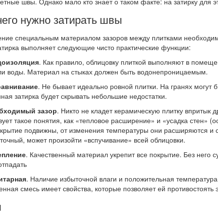
етные швы. Однако мало кто знает о таком факте: на затирку для 
чего нужно затирать швы
ние специальным материалом зазоров между плитками необходимо
затирка выполняет следующие чисто практические функции:
доизоляция
. Как правило, облицовку плиткой выполняют в помещ
ли воды. Материал на стыках должен быть водонепроницаемым.
авнивание
. Не бывает идеально ровной плитки. На гранях могут
ная затирка будет скрывать небольшие недостатки.
бходимый зазор
. Никто не кладет керамическую плитку впритык д
ует такое понятия, как «тепловое расширение» и «усадка стен» (
крытие подвижны, от изменения температуры они расширяются и с
точный, может произойти «вспучивание» всей облицовки.
епление
. Качественный материал укрепит все покрытие. Без него с
отпадать
итарная
. Наличие избыточной влаги и положительная температура
енная смесь имеет свойства, которые позволяет ей противостоя
ы