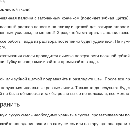
а;
 чистой ткани;
янная палочка с заточенным кончиком (подойдет зубная щётка).
вленный раствор наносим на плитку и щеткой для затирки втираем
енным усилием, не менее 2÷3 раз, чтобы материал заполнил весь
ссе работы, вода из раствора постепенно будет удаляться. Не нуж
гу.
хватывания смеси проводится очистка поверхности влажной губкой
ки. Губку почаще смачивайте и промывайте в воде.
ой или зубной щеткой подравняйте и разгладьте швы. После все пр
получаться идеальные ровные линии. Только тогда результат буде
й ни была облицовка и как бы ровно вы ее не положили, все можно
хранить
ную сухую смесь необходимо хранить в сухом, проветриваемом п
скайте попадание влаги на саму смесь или на тару, где она хранит