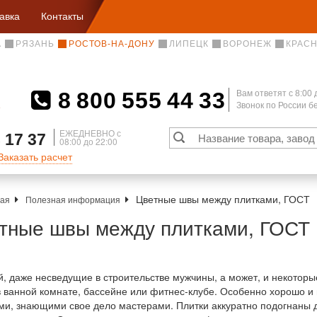
авка
Контакты
А
РЯЗАНЬ
РОСТОВ-НА-ДОНУ
ЛИПЕЦК
ВОРОНЕЖ
КРАС
8 800 555 44 33
Вам ответят c 8:00 
Звонок по России 
А
ЕЖЕДНЕВНО с
 17 37
08:00 до 22:00
Заказать расчет
Цветные швы между плитками, ГОСТ
ная
Полезная информация
тные швы между плитками, ГОСТ
, даже несведущие в строительстве мужчины, а может, и некото
в ванной комнате, бассейне или фитнес-клубе. Особенно хорошо и 
и, знающими свое дело мастерами. Плитки аккуратно подогнаны д