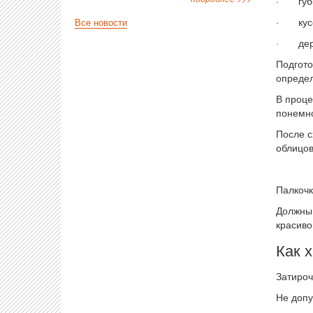
· губк
· кусок
Все новости
· дерев
Подгото
определ
В проце
понемно
После с
облицов
Палкочк
Должны 
красиво
Как 
Затироч
Не допу