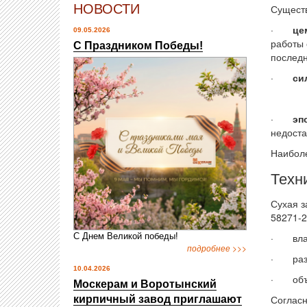
НОВОСТИ
Существ
·
це
09.05.2026
работы 
С Праздником Победы!
послед
·
си
·
эп
недоста
Наиболе
Техн
Сухая з
58271-2
С Днем Великой победы!
· влаж
подробнее >>>
· разм
10.04.2026
· объе
Москерам и Воротынский
Соглас
кирпичный завод приглашают