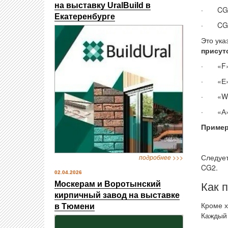
на выставку UralBuild в
· CG1 
Екатеренбурге
· CG2 
Это ука
присут
· «F» -
· «Е» 
· «W» 
· «А» 
Приме
Следует
подробнее >>>
CG2.
02.04.2026
Как 
Москерам и Воротынский
кирпичный завод на выставке
Кроме х
в Тюмени
Каждый 