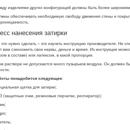
ду изделиями других конфигураций должны быть более широкими, 
жны обеспечивать необходимую свободу движения стены и покрыти
проницаемость.
есс нанесения затирки
 что нужно сделать – это изучить инструкцию производителя. Не 
т вам сэкономить свои нервы, деньги и время. Из инструкции можно
ом в составе) или латексом, в какой пропорции.
ом растворе не допускается много пузырьков воздуха. Он должен 
ости.
боты понадобится следующее
:
иальная щетка для затирки;
защитные очки, резиновые перчатки, респиратор);
ик;
ро;
тель;