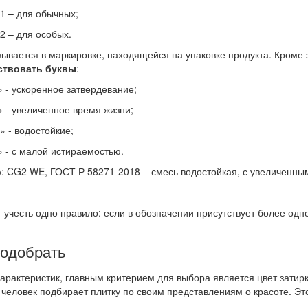
– для обычных;
– для особых.
зывается в маркировке, находящейся на упаковке продукта. Кроме 
ствовать буквы
:
 ускоренное затвердевание;
- увеличенное время жизни;
- водостойкие;
- с малой истираемостью.
р
: CG2 WE, ГОСТ Р 58271-2018 – смесь водостойкая, с увеличенны
 учесть одно правило: если в обозначении присутствует более одн
подобрать
арактеристик, главным критерием для выбора является цвет затирки
человек подбирает плитку по своим представлениям о красоте. Это