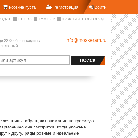
Регистрация
Войти
Корзина пуста
НОДАР
ПЕНЗА
ТАМБОВ
НИЖНИЙ НОВГОРОД
info@moskeram.ru
до 22:00, без выходных
бесплатный
рые женщины, обращают внимание на красивую
гармонично она смотрится, когда уложена
руг к другу, ряды ровные и идеальные