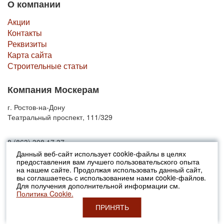
О компании
Акции
Контакты
Реквизиты
Карта сайта
Строительные статьи
Компания Москерам
г. Ростов-на-Дону
Театральный проспект, 111/329
8 (863) 308 17 37
Данный веб-сайт использует cookie-файлы в целях
предоставления вам лучшего пользовательского опыта
© 2010-2026 Москерам
на нашем сайте. Продолжая использовать данный сайт,
Указанные на сайте цены не являются публичной офертой (ст.435 ГК
вы соглашаетесь с использованием нами cookie-файлов.
РФ).
Для получения дополнительной информации см.
Стоимость и наличие товара просьба уточнять в офисах продаж....
Политика Cookie.
ПРИНЯТЬ