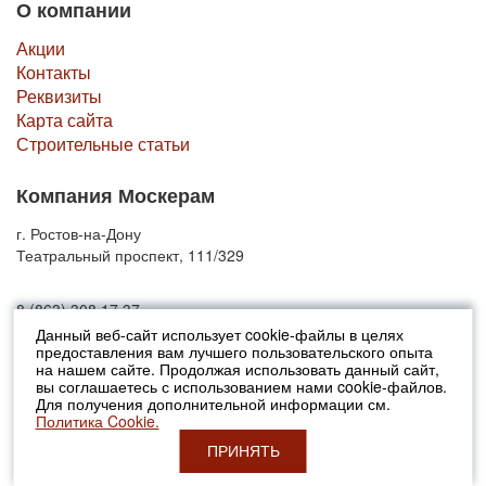
О компании
Акции
Контакты
Реквизиты
Карта сайта
Строительные статьи
Компания Москерам
г. Ростов-на-Дону
Театральный проспект, 111/329
8 (863) 308 17 37
Данный веб-сайт использует cookie-файлы в целях
предоставления вам лучшего пользовательского опыта
© 2010-2026 Москерам
на нашем сайте. Продолжая использовать данный сайт,
Указанные на сайте цены не являются публичной офертой (ст.435 ГК
вы соглашаетесь с использованием нами cookie-файлов.
РФ).
Для получения дополнительной информации см.
Стоимость и наличие товара просьба уточнять в офисах продаж....
Политика Cookie.
ПРИНЯТЬ